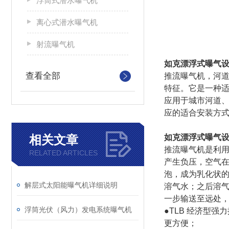
浮筒式潜水曝气机
离心式潜水曝气机
射流曝气机
如克漂浮式曝气设
查看全部
推流曝气机，河道
特征。它是一种
应用于城市河道
应的适合安装方
相关文章
如克漂浮式曝气设
推流曝气机是利
RELATED ARTICLES
产生负压，空气
泡，成为乳化状
解层式太阳能曝气机详细说明
溶气水；之后溶
一步
输送至远处
浮筒光伏（风力）发电系统曝气机
●TLB 经济型
更方便；