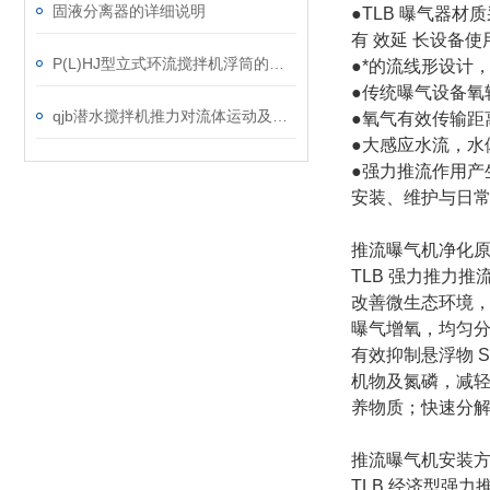
固液分离器的详细说明
●TLB 曝气器
有 效延 长设备
P(L)HJ型立式环流搅拌机浮筒的固定解析
●*的流线形设计
●传统曝气设备氧
qjb潜水搅拌机推力对流体运动及混合效果的影响
●氧气有效传输距
●大感应水流，水
●强力推流作用产
安装、维护与日
推流曝气机净化
TLB 强力推力
改善微生态环境
曝气增氧，均匀分
有效抑制悬浮物 
机物及氮磷，减
养物质；快速分
推流曝气机安装
TLB 经济型强