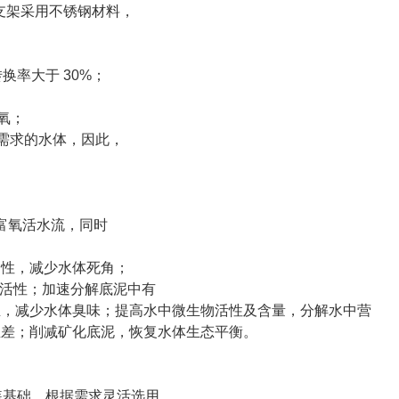
位支架采用不锈钢材料，
换率大于 30%；
氧；
需求的水体，因此，
富氧活水流，同时
动性，减少水体死角；
物活性；加速分解底泥中有
生，减少水体臭味；提高水
中微生物活性及含量，分解水中营
温差；削减矿化底泥，恢复水体生态平衡。
装基础，根据需求
灵活选用。