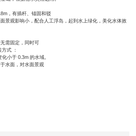
.8m，有插杆、锚固和驳
水面景观影响小，配合人工
浮岛，起到水上绿化，美化水体效
位置无需固定，同时可
方式 ：
化小于 0.3m 的水域。
露于水面，对水面景观