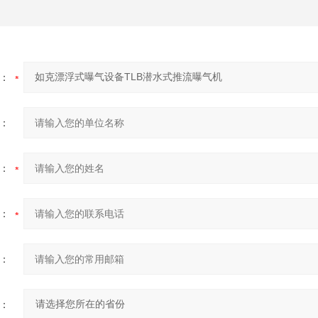
：
：
：
：
：
：