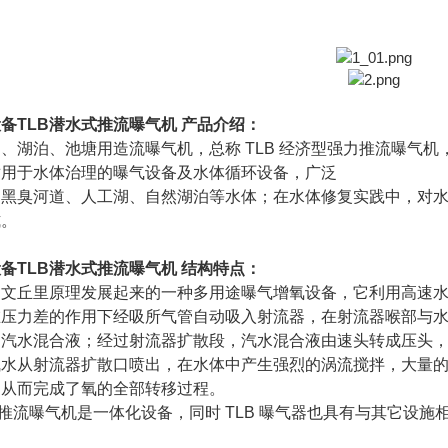
备TLB潜水式推流曝气机
产品介绍：
、湖泊、池塘用造流曝气机，总称 TLB 经济型强力推流曝气机
适用于水体治理的曝气设备及水体循环设备，广泛
、黑臭河道、人工湖、自然湖泊等水体；在水体修复实践中，对
式。
备TLB潜水式推流曝气机
结构特点：
用文丘里原理发展起来的一种多用途曝气增氧设备，它利用高速
在压力差的作用下经吸所气管自动吸入射流器，在射流器喉部与
的汽水混合液；经过射流器扩散段，汽水混合液由速头转
成压头
气水从射流器扩散口喷
出，在水体中产生强烈的涡流搅拌，大量
，从而完成了氧的全部转移过程。
强力推流曝气机是一体化设备，同时 TLB 曝气器也具有与其它设