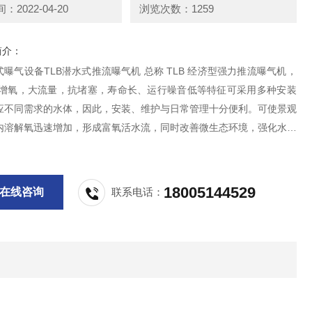
2022-04-20
浏览次数：1259
简介：
TLB潜水式推流曝气机 总称 TLB 经济型强力推流曝气机，
效增氧，大流量，抗堵塞，寿命长、运行噪音低等特征可采用多种安装
应不同需求的水体，因此，安装、维护与日常管理十分便利。可使景观
内溶解氧迅速增加，形成富氧活水流，同时改善微生态环境，强化水体
，短期内改善水质。整个设备有进气管及部份支架露于水面，对水面景
。
18005144529
在线咨询
联系电话：