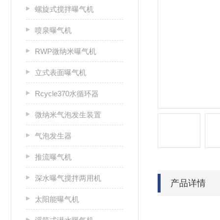
螺旋式搅拌曝气机
喷泉曝气机
RWP微纳米曝气机
立式表面曝气机
Rcycle370水循环器
微纳米气泡发生装置
气泡发生器
推流曝气机
深水曝气搅拌两用机
产品详情
太阳能曝气机