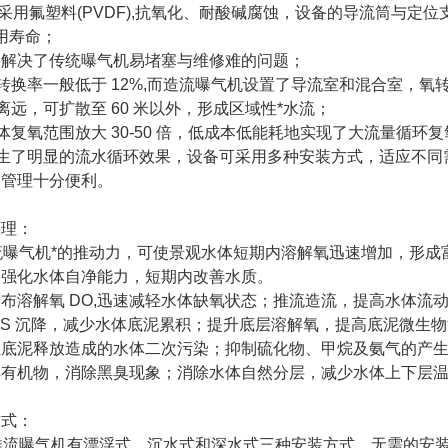
材质采用氟塑料(PVDF),抗氧化、耐酸碱腐蚀，设备的导流筒与定
使用寿命；
，解决了传统曝气机易堵塞与维修难的问题；
转换率一般低于 12%,而造流曝气机设置了导流室和混合室，氧转
离远，可扩散至 60 米以外，形成区域性*水流；
体复氧范围放大 30-50 倍，低成本低能耗地实现了大流量循环复
生了明显的流水循环效果，设备可采用多种安装方式，适应不同
常管理十分便利。
原理：
推流曝气机*的推动力，可使景观水体短期内溶解氧迅速增加，形成
，强化水体自净能力，短期内改善水质。
布溶解氧 DO,迅速减轻水体缺氧状态；推流造流，提高水体流
SS 沉降，减少水体底泥累积；提升底层溶解氧，提高底泥微生
轻底泥释放造成的水体二次污染；抑制硫化物、甲烷及氨气的产
解有机物，消除黑臭现象；消除水体自然分层，减少水体
上下层
方式：
力推流曝气机有漂浮式、沉水式和深水式三种安装方式，无需的安