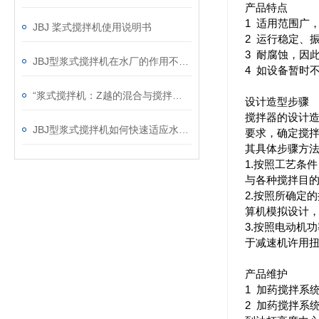
产品特点
1 适用范围广
JBJ 桨式搅拌机使用说明书
2 运行稳定、
3 耐腐蚀，因此
JBJ型浆式搅拌机在水厂的作用不言而喻
4 如设备暂时
“浆式搅拌机：Z越的混合与搅拌解决方案“
设计造型步骤
搅拌器的设计
JBJ型浆式搅拌机如何快速适应水量的变化？
要求，确定搅
其具体步骤方
1.按照工艺条
与各种搅拌目
2.按照所确定
算机模拟设计
3.按照电动机
于减速机许用
产品维护
1 加药搅拌系
2 加药搅拌系