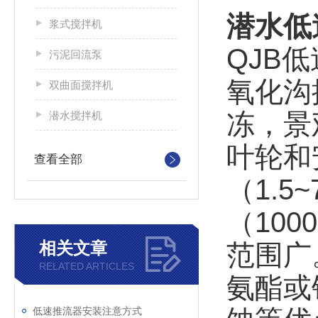
潜水低
浆式搅拌机
QJB
污泥回流泵
氧化沟
双曲面搅拌机
冻，景
潜水搅拌机
叶轮和
查看全部
（1.5
（10
相关文章
范围广
RELATED ARTICLES
氨酯或
低速推流器安装注意方式