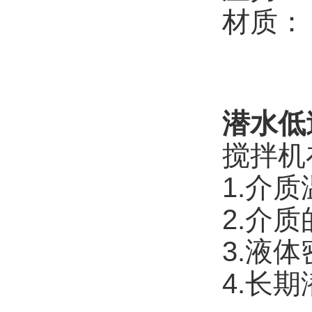
材质： 
潜水低
搅拌机
1.介
2.介
3.液体
4.长