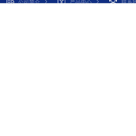
公司简介
产品中心
联系
Copyright © 2026 江苏如克环保设备有限公司 版权所有
备案号：苏ICP备11007664号-16
技术支持：化工仪器网