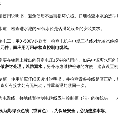
：
读使用说明书，避免使用不当而损坏机器。仔细检查水泵的选型
水道，检查进水池的zui低水位是否满足设备的安装要求。
格电工，用
0~500V
兆欧表，检查电机主电缆三芯线对地冷态绝
器元件
；而应用万用表检查控制电缆线。
定要在铭牌上标出的额定电压
±
5%
的范围内。如果电源离水泵的
处做密封处理，以防漏水
；另外考虑维护检修的方便，建议设置
制柜，使用前应仔细阅读其说明书，并检查设备接线是否正确，
检查所有接线处有无松动，并重新逐处紧固一次。
力电缆线、接地线和控制电缆线应与控制柜（箱）的接线头一一
线为黄/
绿双色线（或黄色），为保证安全，必须连接牢靠。