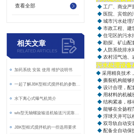
查看全部
◆
工厂、商业严
◆
医院、宾馆的
◆
城市污水处理
◆
市政工程、建
◆
住宅区的污水
相关文章
◆
勘探、矿山配
◆
人防系统排水
RELATED ARTICLES
◆
农村沼气池、
污水处理设备
加药系统 安装 使用 维护说明书
◆
采用精良技术
◆
撕裂机构能够
一起了解JBK型框式搅拌机的参数确定
◆
设计合理，配
◆
用材料的机械
水下离心式曝气机简介
◆
结构紧凑，移
◆
能够在全扬程
wls型无轴螺旋输送机输送污泥靠谱吗？
◆
浮球天并可以
◆
双导轨自动安
JBK型框式搅拌机的一些选用要求
◆
配备全自动保