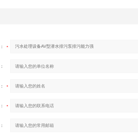
：
：
：
：
：