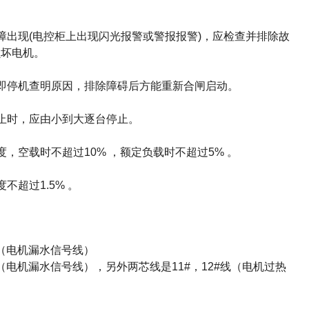
障出现
(
电控柜上出现闪光报警
或警报报警
)
，应检查并排除故
损坏电机。
即停机查明原因，排除障碍后
方能重新合闸启动。
止时，应由小到大逐台停止。
度，空载时不超过
10%
，额
定负载时不超过
5%
。
度不超过
1.5%
。
（电机漏水信号线）
（电机漏水信号线），另外两芯线是
11#
，
12#
线（电机过热