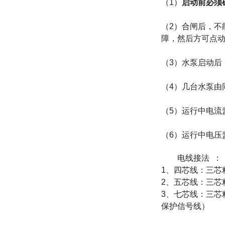
（
1
）
启动前必须
（
2
）合闸后，不
障，然后方可点
（
3
）水泵启动后
（
4
）几台水泵由
（
5
）运行中电流
（
6
）运行中电压
电线接法
：
1
、
四芯线：三芯
2
、五芯线：三芯
3
、七芯线：三芯
保护信号线）