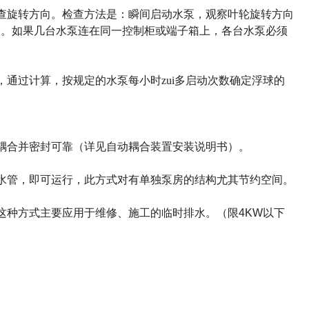
查旋转方向。检查方法是：瞬
间启动水泵，观察叶轮旋转方向
置。如果几台水泵连在同一控制柜或端子箱上，各台水泵必须
，通过计算，按规定的水泵每
小时zui多启动次数确定浮球的
耦合并密封可靠（详见自动耦
合装置安装说明书）。
水管，即可运行，此方式对有
单独泵房的结构尤其节约空间。
这种方式主要应用于维修、施
工的临时排水。（限
4KW
以下