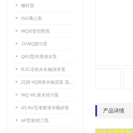
螺杆泵
ISG离心泵
WQG型切割泵
JYWQ搅匀泵
QRJ型井用潜水泵
RJC冷热水长轴深井泵
ZQB HQB潜水轴流泵 混流泵
WQ WL潜水排污泵
AS AV无堵塞潜水吸砂泵
产品详情
AF型双绞刀泵
污水处理设备