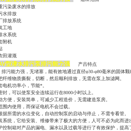
重污染废水的排放
污水排放
厂排放系统
筑工地
排水系统
套附机
站
农田灌溉
AV型潜水排污泵排污能力强
产吕特点
，
排污能力强
，无堵塞，能有效地通过直径φ30-φ80毫米的固体
把纤维物质撕裂，切断，然后顺利排放，无需在泵上加滤网。
套电机功率小，节能*。
密封，可以使泵安全连续运行在8000小时以上。
动方便，安装简单，可减少工程造价，无需建造泵房。
范围内使用，而保证电机不会过载。
根据所需的水位变化，自动控制泵的启动与停止，不需专看管。
装系统，它给安装、维修带来了极大的方便，人可不必为此而进
护控制箱对产品的漏电、漏水以及过载等进行了有效保护，提高