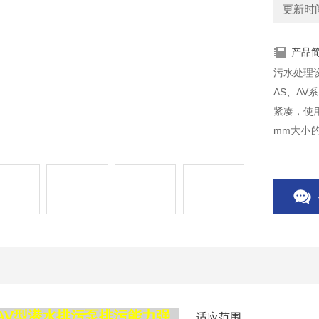
更新时间：
产品
污水处理
AS、A
紧凑，使用
mm大小
运行区域
市工业、
AV型潜水排污泵排污能力强
适应范围