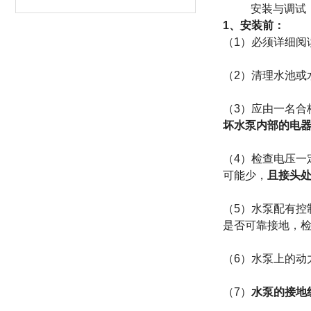
安装与调试
1
、安装前：
（
1
）必须详细阅
（
2
）清理水池或
（
3
）应由一名合
坏水泵内部的电
（
4
）检查电压一
可能少，
且接头
（
5
）水泵配有控
是否可靠接地，
（
6
）水泵上的动
（
7
）
水泵的接地