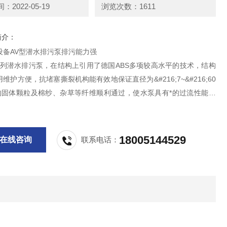
2022-05-19
浏览次数：1611
简介：
设备AV型潜水排污泵排污能力强
V系列潜水排污泵，在结构上引用了德国ABS多项较高水平的技术，结构
维护方便，抗堵塞撕裂机构能有效地保证直径为&#216;7~&#216;60
的固体颗粒及棉纱、杂草等纤维顺利通过，使水泵具有*的过流性能，
广，工作可靠性高及有利于自动化等优点。它广泛应用于市政工程，城
商业、医院、宾馆、住宅区的污水排放和矿山建设。
18005144529
在线咨询
联系电话：