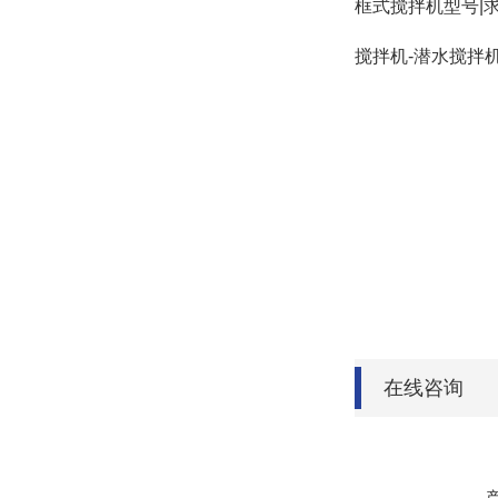
框式搅拌机型号|求
搅拌机-潜水搅拌
在线咨询