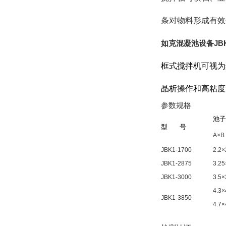
条对物料形成有效
如克
混凝池设备J
框式搅拌机可视为
晶析操作和高粘度
参数规格
池子
型
号
A×B
JBK1-1700
2.2×
JBK1-2875
3.25
JBK1-3000
3.5×
4.3×
JBK1-3850
4.7×