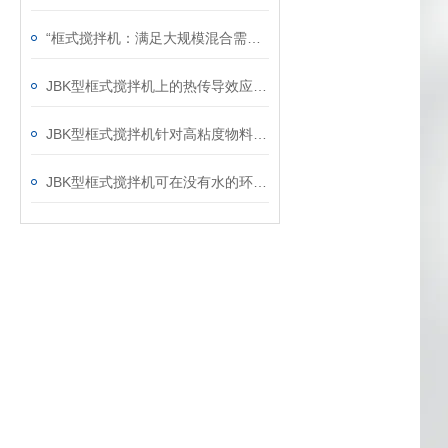
“框式搅拌机：满足大规模混合需求的理想选择“
JBK型框式搅拌机上的热传导效应分析
JBK型框式搅拌机针对高粘度物料的搅拌说明
JBK型框式搅拌机可在没有水的环境中运行吗？