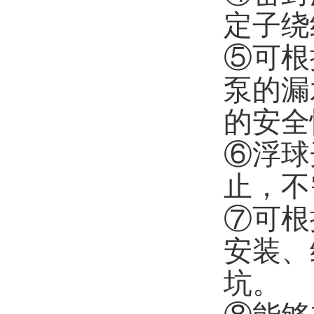
定子绕
⑤可根
泵的漏
的安全
⑥浮球
止，不
⑦可根
安装、
坑。