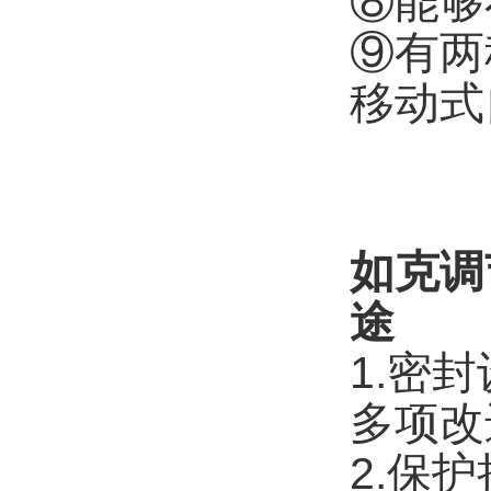
⑧能够
⑨有两
移动式
如克
调
途
1.密
多项改
2.保