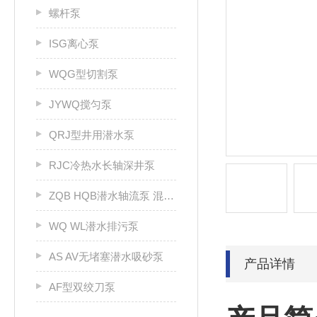
螺杆泵
ISG离心泵
WQG型切割泵
JYWQ搅匀泵
QRJ型井用潜水泵
RJC冷热水长轴深井泵
ZQB HQB潜水轴流泵 混流泵
WQ WL潜水排污泵
AS AV无堵塞潜水吸砂泵
产品详情
AF型双绞刀泵