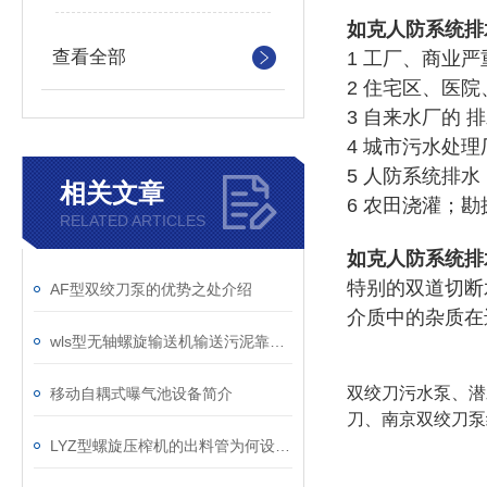
如克
人防系统排
查看全部
1 工厂、商业
2 住宅区、医
3 自来水厂的 
4 城市污水处理
5 人防系统排
相关文章
6 农田浇灌；
RELATED ARTICLES
如克
人防系统排
特别的双道切断
AF型双绞刀泵的优势之处介绍
介质中的杂质在
wls型无轴螺旋输送机输送污泥靠谱吗？
双绞刀污水泵、潜
移动自耦式曝气池设备简介
刀、南京双绞刀泵
LYZ型螺旋压榨机的出料管为何设计成45度？