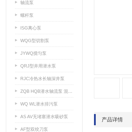
轴流泵
螺杆泵
ISG离心泵
WQG型切割泵
JYWQ搅匀泵
QRJ型井用潜水泵
RJC冷热水长轴深井泵
ZQB HQB潜水轴流泵 混流泵
WQ WL潜水排污泵
AS AV无堵塞潜水吸砂泵
产品详情
AF型双绞刀泵