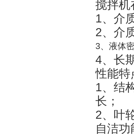
搅拌机
1、介
2、介
3、液体密
4、长
性能特
1、结
长；
2、叶
自洁功