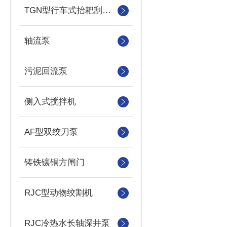
TGN型行车式抬耙刮泥（撇渣机）机
轴流泵
污泥回流泵
侧入式搅拌机
AF型双绞刀泵
铸铁镶铜方闸门
RJC型动物绞割机
RJC冷热水长轴深井泵