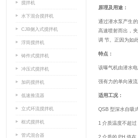
搅拌机
原理及用途：
水下混合搅拌机
通过潜水泵产生
CJB侧入式搅拌机
高速喷射而出，
调
节。正因为如
浮筒搅拌机
特点：
铸件式搅拌机
该曝气机由潜水
冲压式搅拌机
强有力的单向液
加药搅拌机
低速推流器
适用工况：
立式环流搅拌机
QSB 型深水自
框式搅拌机
1 介质温度不超过 
管式混合器
2 介质的 PH 值在 