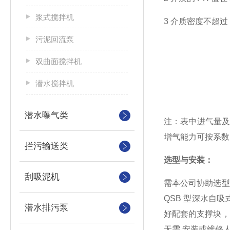
浆式搅拌机
3 介质密度不超过 1
污泥回流泵
双曲面搅拌机
潜水搅拌机
潜水曝气类
注：表中进气量
增气能力可按系数 
拦污输送类
选型与安装：
刮吸泥机
需本公司协助选
QSB 型深水自
潜水排污泵
好配套的支撑块
无需
安装或维修