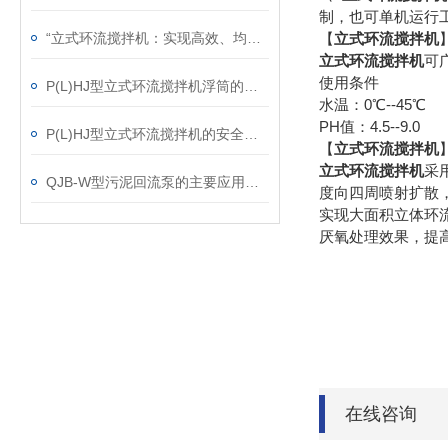
制，也可单机运行
“立式环流搅拌机：实现高效、均匀混合的利器“
【
立式环流搅拌机
立式环流搅拌机
可
使用条件
P(L)HJ型立式环流搅拌机浮筒的固定解析
水温：0℃--45℃
PH值：4.5--9.0
P(L)HJ型立式环流搅拌机的安全操作技巧
【
立式环流搅拌机
立式环流搅拌机
采
QJB-W型污泥回流泵的主要应用及选型
度向四周喷射扩散
实现大面积立体环
厌氧处理效果，提
在线咨询