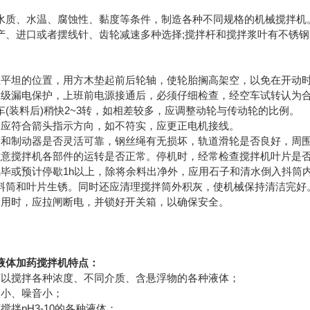
水质、水温、腐蚀性、黏度等条件，制造各种不同规格的机械搅拌机
产、进口或者摆线针、齿轮减速多种选择;搅拌杆和搅拌浆叶有不锈
在平坦的位置，用方木垫起前后轮轴，使轮胎搁高架空，以免在开动
二级漏电保护，上班前电源接通后，必须仔细检查，经空车试转认为
(装料后)稍快2~3转，如相差较多，应调整动轮与传动轮的比例。
向应符合箭头指示方向，如不符实，应更正电机接线。
器和制动器是否灵活可靠，钢丝绳有无损坏，轨道滑轮是否良好，周
注意搅拌机各部件的运转是否正常。停机时，经常检查搅拌机叶片是
完毕或预计停歇1h以上，除将余料出净外，应用石子和清水倒入抖筒
料筒和叶片生锈。同时还应清理搅拌筒外积灰，使机械保持清洁完好
不用时，应拉闸断电，并锁好开关箱，以确保安全。
液体加药搅拌机
特点：
可以搅拌各种浓度、不同介质、含悬浮物的各种液体；
动小、噪音小；
搅拌pH3-10的各种液体；