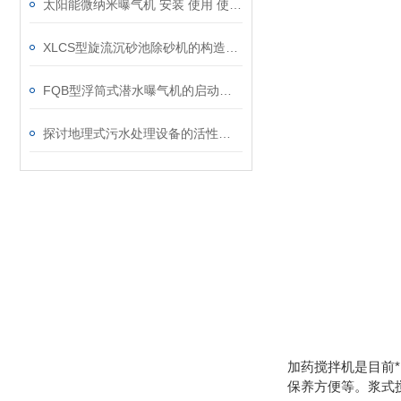
太阳能微纳米曝气机 安装 使用 使用说明书
XLCS型旋流沉砂池除砂机的构造及操作介绍
FQB型浮筒式潜水曝气机的启动和维护介绍
探讨地理式污水处理设备的活性污泥培养技术
加药搅拌机是目前
保养方便等。浆式