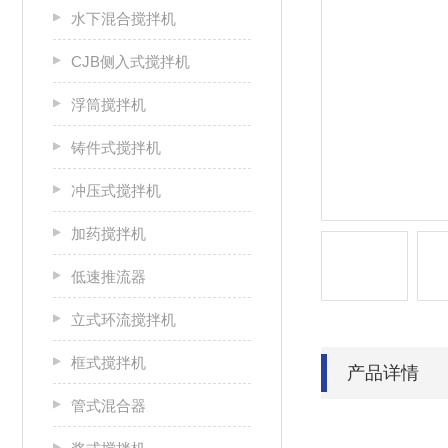
水下混合搅拌机
CJB侧入式搅拌机
浮筒搅拌机
铸件式搅拌机
冲压式搅拌机
加药搅拌机
低速推流器
立式环流搅拌机
框式搅拌机
产品详情
管式混合器