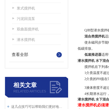
浆式搅拌机
污泥回流泵
双曲面搅拌机
QJB型潜水搅拌
混合类搅拌机
适
潜水搅拌机
使永磁同步节能
低碳排放。
查看全部
低速推进器
适用
潜水搅拌机 水下混
搅拌机在下列条
1介质温度不超过
2介质的PH值在5
相关文章
3液体密度不超过1
RELATED ARTICLES
4长期潜水运行
潜水搅拌机 水下混
潜水搅拌机必须潜
这几点技巧可以帮助我们更好地使用立式双曲面搅拌机