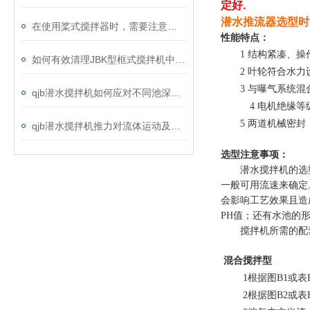
定好
.
潜水推流器选型时
在使用桨式搅拌器时，需要注意以下几点
性能特点：
1 结构紧凑、
如何有效清理JBK型框式搅拌机中的杂物？
2 叶轮符合水
3 与曝气系统
qjb潜水搅拌机如何应对不同池深的装设工作？
4 电机绝缘
5 两道机械密封
qjb潜水搅拌机推力对流体运动及混合效果的影响
选型注意事项：
潜水搅拌机的选
一般可用流速来确定
会影响工艺效果且造
PH值；还有水池的
搅拌机所需的配
混合
搅拌型
1根据图B1或
2根据图B2或