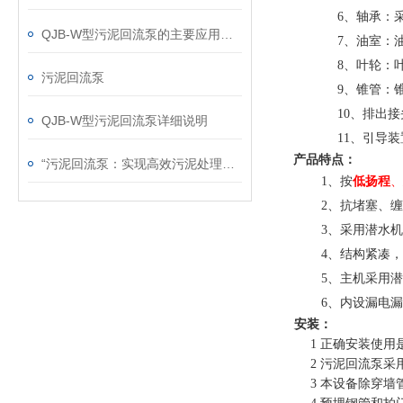
6
、轴承：
QJB-W型污泥回流泵的主要应用及选型
7
、油室：
8
、叶轮：
污泥回流泵
9
、锥管：
10
、排出接
QJB-W型污泥回流泵详细说明
11
、引导装
产品特点：
“污泥回流泵：实现高效污泥处理的关键设备“
1
、按
低扬程
、
2
、抗堵塞、缠
3
、采用潜水机
4
、结构紧凑，
5
、主机采用潜
6
、内设漏电漏
安装：
1
正确安装使用
2
污泥回流泵采
3
本设备除穿墙