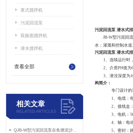
浆式搅拌机
污泥回流泵
污泥回流泵 潜水式
双曲面搅拌机
JB-W型污泥
水；灌溉和控制水道
潜水搅拌机
污泥回流泵 潜水式
1、
连续运行时
查看全部
2、
介质
PH
值为
3
、潜没深度为
1
构简介：
专门设计的
1
、电缆：
相关文章
2
、接线盒
RELATED ARTICLES
3
、电机：
5
4
、轴：电
QJB-W型污泥回流泵在鱼塘泥沙清理中的效果剖析
5
、密封：