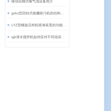
移动自耦式曝气池设备简介
gshz型回转式格栅除污机的结构设计
LYZ型螺旋压榨机喷淋装置的功能解析
qjb潜水搅拌机如何应对不同池深的装设工作？