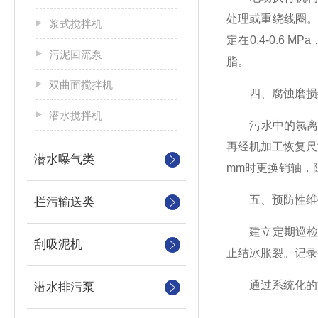
处理或重绕线圈
浆式搅拌机
定在0.4-0.
污泥回流泵
脂。
双曲面搅拌机
四、腐蚀磨损
潜水搅拌机
污水中的氯离子、
再经机加工恢复尺
潜水曝气类
mm时更换销轴，
五、预防性维
拦污输送类
建立定期巡检制
刮吸泥机
止结冰胀裂。记录
通过系统化的故
潜水排污泵