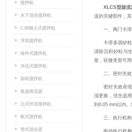
搅拌机
XLCS型旋
水下混合搅拌机
送的关键部件，其
CJB侧入式搅拌机
一、阀门卡滞
浮筒搅拌机
卡滞多因砂粒沉
清除沉积砂粒与
铸件式搅拌机
形，轻微变形可用
冲压式搅拌机
二、密封失效
加药搅拌机
密封失效表现为
低速推流器
须更换，优先选用
立式环流搅拌机
到0.05 mm
框式搅拌机
三、执行机构
管式混合器
电动执行机构常见