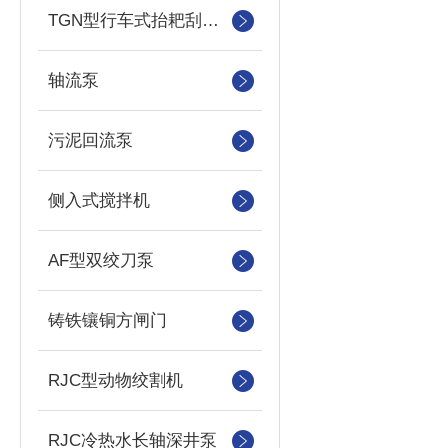
TGN型行车式抬耙刮泥（撇渣机）机
轴流泵
污泥回流泵
侧入式搅拌机
AF型双绞刀泵
铸铁镶铜方闸门
RJC型动物绞割机
RJC冷热水长轴深井泵