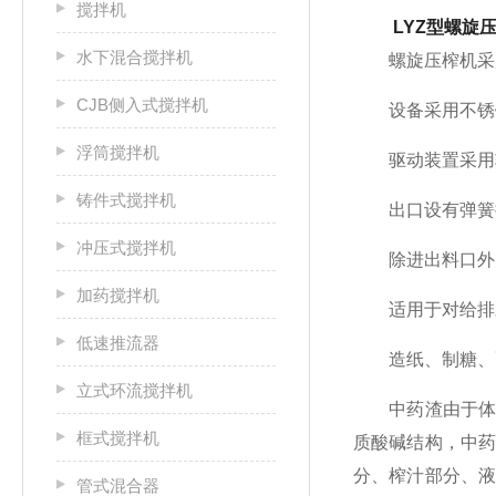
搅拌机
LYZ型螺旋
水下混合搅拌机
螺旋压榨机采用
CJB侧入式搅拌机
设备采用不锈钢
浮筒搅拌机
驱动装置采用轴
铸件式搅拌机
出口设有弹簧挡
冲压式搅拌机
除进出料口外，
加药搅拌机
适用于对给排水
低速推流器
造纸、制糖、酿
立式环流搅拌机
中药渣由于体积
框式搅拌机
质酸碱结构，中
分、榨汁部分、
管式混合器