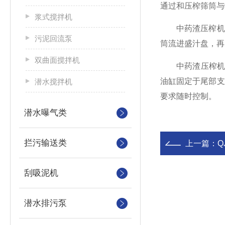
通过和压榨筛筒与
浆式搅拌机
中药渣压榨机中
污泥回流泵
筒流进盛汁盘，再
双曲面搅拌机
中药渣压榨机液压
油缸固定于尾部支
潜水搅拌机
要求随时控制。
潜水曝气类
拦污输送类
上一篇：
Q
刮吸泥机
潜水排污泵