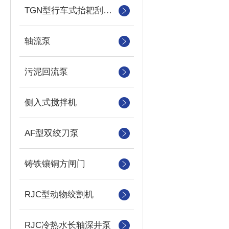
TGN型行车式抬耙刮泥（撇渣机）机
轴流泵
污泥回流泵
侧入式搅拌机
AF型双绞刀泵
铸铁镶铜方闸门
RJC型动物绞割机
RJC冷热水长轴深井泵