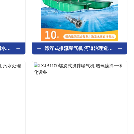
推流式微孔曝气机 氧化沟污水处理设备
漂浮式推流曝气机 河道治理造流增氧机