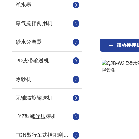
滗水器
曝气搅拌两用机
砂水分离器
加药搅拌
PD皮带输送机
除砂机
无轴螺旋输送机
LYZ型螺旋压榨机
TGN型行车式抬耙刮泥（撇渣机）机