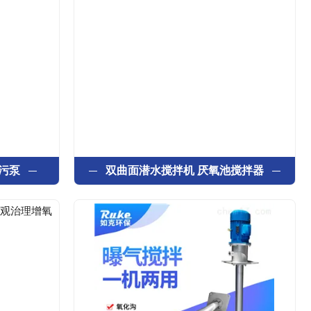
污泵
双曲面潜水搅拌机 厌氧池搅拌器