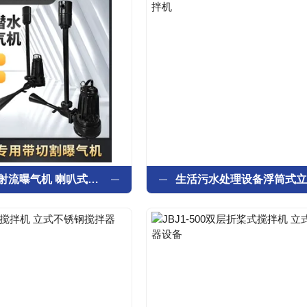
水下自吸式射流曝气机 喇叭式曝气器