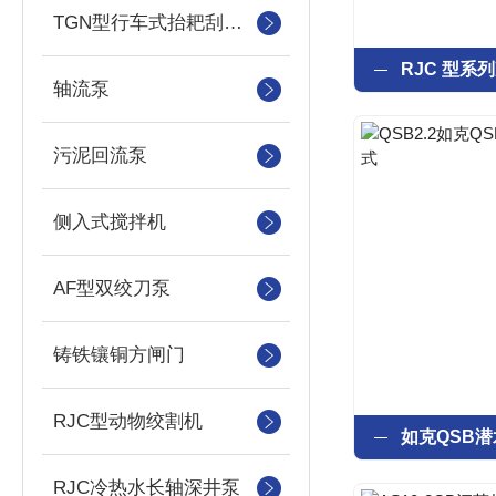
TGN型行车式抬耙刮泥（撇渣机）机
轴流泵
污泥回流泵
侧入式搅拌机
AF型双绞刀泵
铸铁镶铜方闸门
RJC型动物绞割机
RJC冷热水长轴深井泵