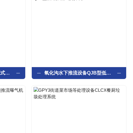
江苏如克环保设备QJB冲压式潜水搅拌机
氧化沟水下推流设备QJB型低速推流式搅拌机