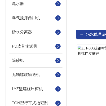
滗水器
曝气搅拌两用机
砂水分离器
PD皮带输送机
除砂机
无轴螺旋输送机
LYZ型螺旋压榨机
TGN型行车式抬耙刮泥（撇渣机）机