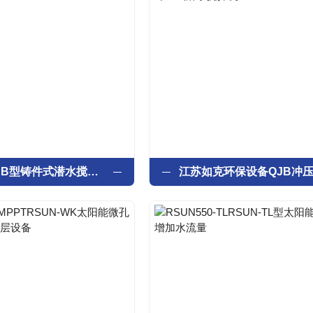
掠式叶片QJB型铸件式潜水搅拌机