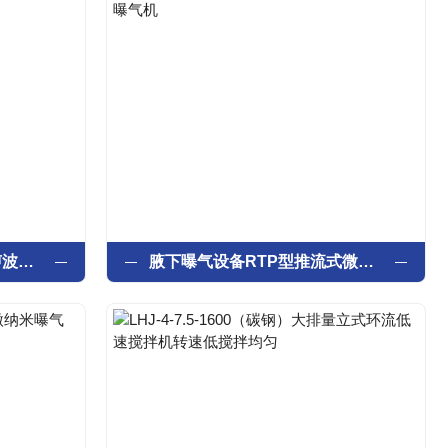
鱼塘、河塘设备RKZ型超声波除藻仪杀菌去污
腋下曝气设备RTP型推流式微孔曝气机