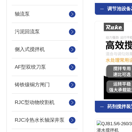
轴流泵
污泥回流泵
侧入式搅拌机
AF型双绞刀泵
铸铁镶铜方闸门
RJC型动物绞割机
RJC冷热水长轴深井泵