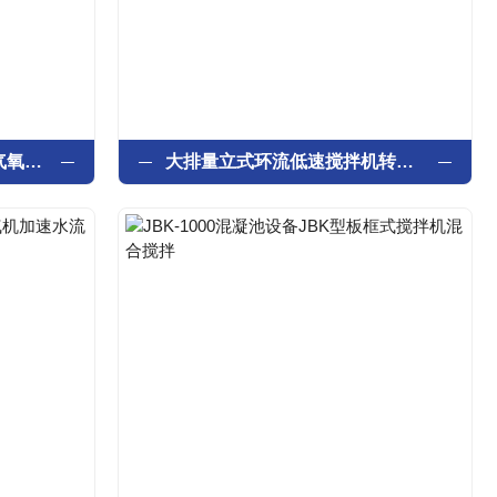
RWP潜水式微纳米曝气机气氧混合工艺方法
大排量立式环流低速搅拌机转速低搅拌均匀