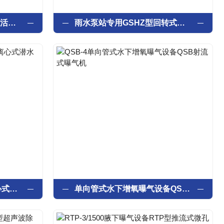
如克PSL立式无转破碎机生活垃圾破碎设备
雨水泵站专用GSHZ型回转式格栅除污机
江苏如克厂设备QXB型离心式潜水曝气机
单向管式水下增氧曝气设备QSB射流式曝气机