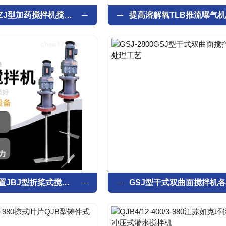
调节池设备ZJ型加药搅拌机搅拌质量好
药剂搅拌装置JBJ型折桨式搅拌机