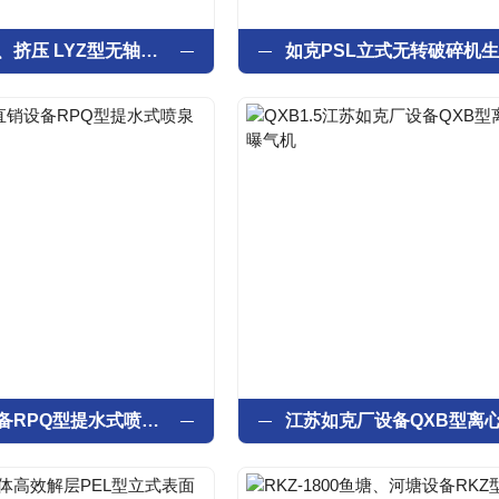
脱水、压缩、挤压 LYZ型无轴螺旋压榨机
厂家直销设备RPQ型提水式喷泉曝气机