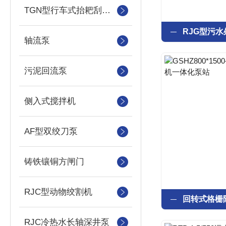
TGN型行车式抬耙刮泥（撇渣机）机
轴流泵
污泥回流泵
侧入式搅拌机
AF型双绞刀泵
铸铁镶铜方闸门
RJC型动物绞割机
RJC冷热水长轴深井泵