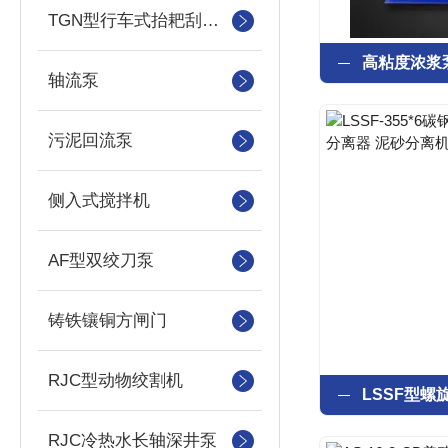
TGN型行车式抬耙刮泥（撇渣机）机
轴流泵
污泥回流泵
侧入式搅拌机
AF型双绞刀泵
铸铁镶铜方闸门
RJC型动物绞割机
RJC冷热水长轴深井泵