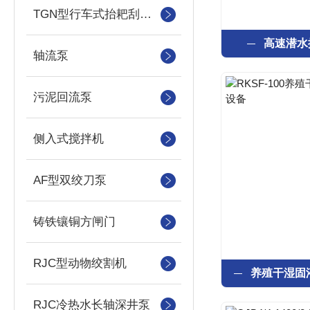
TGN型行车式抬耙刮泥（撇渣机）机
高速潜水
轴流泵
污泥回流泵
侧入式搅拌机
AF型双绞刀泵
铸铁镶铜方闸门
RJC型动物绞割机
RJC冷热水长轴深井泵